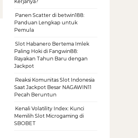
Kerjanya?
Panen Scatter di betwin188:
Panduan Lengkap untuk
Pemula
Slot Habanero Bertema Imlek
Paling Hoki di Fangwin88:
Rayakan Tahun Baru dengan
Jackpot
Reaksi Komunitas Slot Indonesia
Saat Jackpot Besar NAGAWIN11
Pecah Beruntun
Kenali Volatility Index: Kunci
Memilih Slot Microgaming di
SBOBET