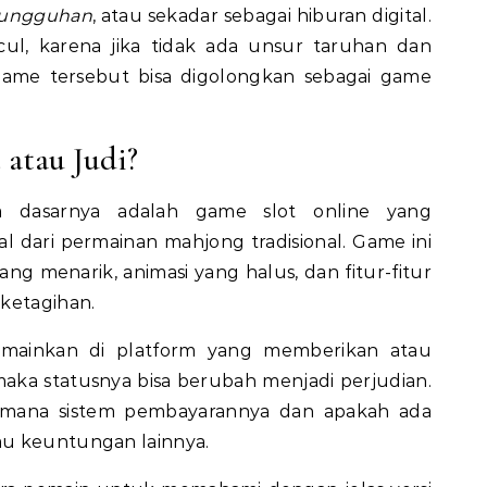
sungguhan
, atau sekadar sebagai hiburan digital.
cul, karena jika tidak ada unsur taruhan dan
game tersebut bisa digolongkan sebagai game
atau Judi?
a dasarnya adalah game slot online yang
dari permainan mahjong tradisional. Game ini
ng menarik, animasi yang halus, dan fitur-fitur
ketagihan.
dimainkan di platform yang memberikan atau
ka statusnya bisa berubah menjadi perjudian.
aimana sistem pembayarannya dan apakah ada
au keuntungan lainnya.