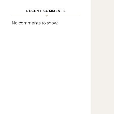
RECENT COMMENTS
No comments to show.