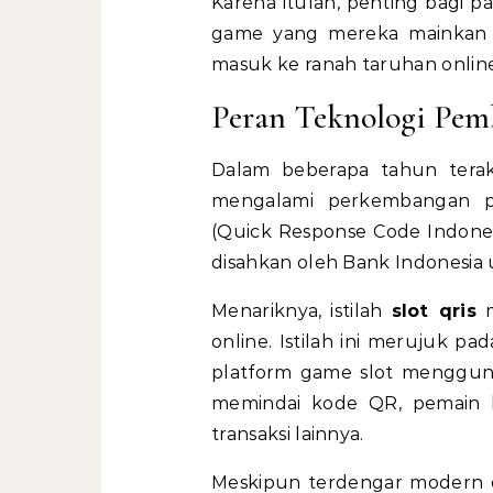
Karena itulah, penting bagi 
game yang mereka mainkan 
masuk ke ranah taruhan online
Peran Teknologi Pem
Dalam beberapa tahun terakh
mengalami perkembangan pe
(Quick Response Code Indones
disahkan oleh Bank Indonesia
Menariknya, istilah
slot qris
m
online. Istilah ini merujuk p
platform game slot menggun
memindai kode QR, pemain b
transaksi lainnya.
Meskipun terdengar modern d