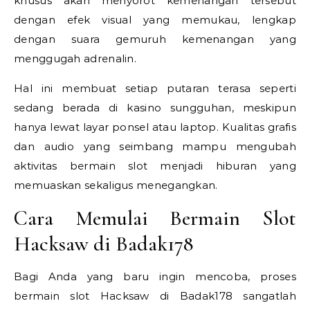
khusus akan menyorot kemenangan tersebut
dengan efek visual yang memukau, lengkap
dengan suara gemuruh kemenangan yang
menggugah adrenalin.
Hal ini membuat setiap putaran terasa seperti
sedang berada di kasino sungguhan, meskipun
hanya lewat layar ponsel atau laptop. Kualitas grafis
dan audio yang seimbang mampu mengubah
aktivitas bermain slot menjadi hiburan yang
memuaskan sekaligus menegangkan.
Cara Memulai Bermain Slot
Hacksaw di Badak178
Bagi Anda yang baru ingin mencoba, proses
bermain slot Hacksaw di Badak178 sangatlah