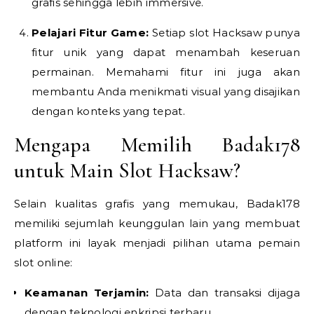
grafis sehingga lebih immersive.
Pelajari Fitur Game:
Setiap slot Hacksaw punya
fitur unik yang dapat menambah keseruan
permainan. Memahami fitur ini juga akan
membantu Anda menikmati visual yang disajikan
dengan konteks yang tepat.
Mengapa Memilih Badak178
untuk Main Slot Hacksaw?
Selain kualitas grafis yang memukau, Badak178
memiliki sejumlah keunggulan lain yang membuat
platform ini layak menjadi pilihan utama pemain
slot online:
Keamanan Terjamin:
Data dan transaksi dijaga
dengan teknologi enkripsi terbaru.