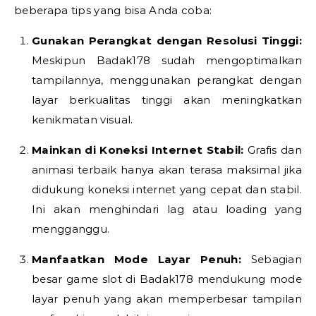
beberapa tips yang bisa Anda coba:
Gunakan Perangkat dengan Resolusi Tinggi:
Meskipun Badak178 sudah mengoptimalkan
tampilannya, menggunakan perangkat dengan
layar berkualitas tinggi akan meningkatkan
kenikmatan visual.
Mainkan di Koneksi Internet Stabil:
Grafis dan
animasi terbaik hanya akan terasa maksimal jika
didukung koneksi internet yang cepat dan stabil.
Ini akan menghindari lag atau loading yang
mengganggu.
Manfaatkan Mode Layar Penuh:
Sebagian
besar game slot di Badak178 mendukung mode
layar penuh yang akan memperbesar tampilan