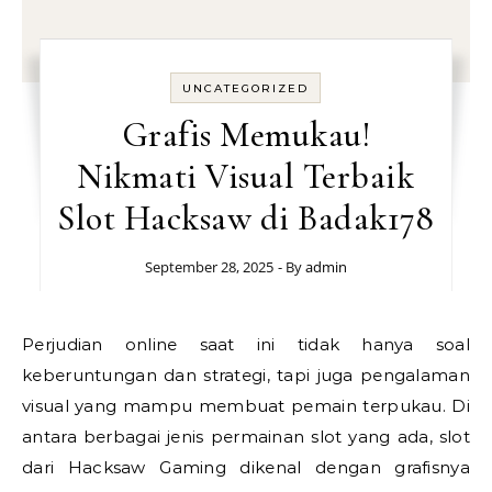
UNCATEGORIZED
Grafis Memukau!
Nikmati Visual Terbaik
Slot Hacksaw di Badak178
September 28, 2025
- By
admin
Perjudian online saat ini tidak hanya soal
keberuntungan dan strategi, tapi juga pengalaman
visual yang mampu membuat pemain terpukau. Di
antara berbagai jenis permainan slot yang ada, slot
dari Hacksaw Gaming dikenal dengan grafisnya