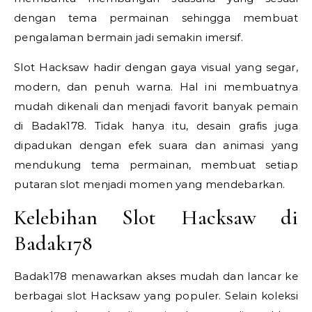
dengan tema permainan sehingga membuat
pengalaman bermain jadi semakin imersif.
Slot Hacksaw hadir dengan gaya visual yang segar,
modern, dan penuh warna. Hal ini membuatnya
mudah dikenali dan menjadi favorit banyak pemain
di Badak178. Tidak hanya itu, desain grafis juga
dipadukan dengan efek suara dan animasi yang
mendukung tema permainan, membuat setiap
putaran slot menjadi momen yang mendebarkan.
Kelebihan Slot Hacksaw di
Badak178
Badak178 menawarkan akses mudah dan lancar ke
berbagai slot Hacksaw yang populer. Selain koleksi