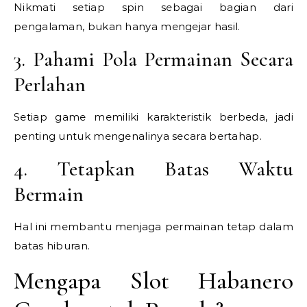
Nikmati setiap spin sebagai bagian dari
pengalaman, bukan hanya mengejar hasil.
3. Pahami Pola Permainan Secara
Perlahan
Setiap game memiliki karakteristik berbeda, jadi
penting untuk mengenalinya secara bertahap.
4. Tetapkan Batas Waktu
Bermain
Hal ini membantu menjaga permainan tetap dalam
batas hiburan.
Mengapa Slot Habanero