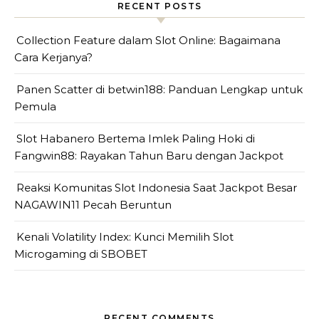
RECENT POSTS
Collection Feature dalam Slot Online: Bagaimana
Cara Kerjanya?
Panen Scatter di betwin188: Panduan Lengkap untuk
Pemula
Slot Habanero Bertema Imlek Paling Hoki di
Fangwin88: Rayakan Tahun Baru dengan Jackpot
Reaksi Komunitas Slot Indonesia Saat Jackpot Besar
NAGAWIN11 Pecah Beruntun
Kenali Volatility Index: Kunci Memilih Slot
Microgaming di SBOBET
RECENT COMMENTS