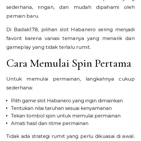
sederhana, ringan, dan mudah dipahami oleh
pemain baru.
Di Badak178, pilihan slot Habanero sering menjadi
favorit karena variasi temanya yang menarik dan
gameplay yang tidak terlalu rumit.
Cara Memulai Spin Pertama
Untuk memulai permainan, langkahnya cukup
sederhana:
Pilih game slot Habanero yang ingin dimainkan
Tentukan nilai taruhan sesuai kenyamanan
Tekan tombol spin untuk memulai permainan
Amati hasil dan ritme permainan
Tidak ada strategi rumit yang perlu dikuasai di awal.