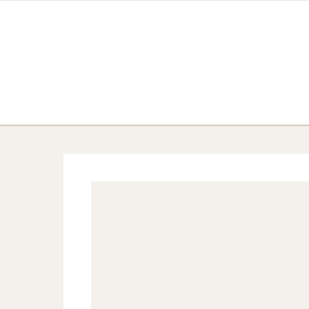
Skip to content