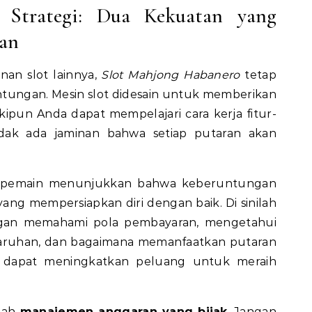
 Strategi: Dua Kekuatan yang
gan
nan slot lainnya,
Slot Mahjong Habanero
tetap
ungan. Mesin slot didesain untuk memberikan
ipun Anda dapat mempelajari cara kerja fitur-
tidak ada jaminan bahwa setiap putaran akan
 pemain menunjukkan bahwa keberuntungan
ang mempersiapkan diri dengan baik. Di sinilah
ngan memahami pola pembayaran, mengetahui
aruhan, dan bagaimana memanfaatkan putaran
da dapat meningkatkan peluang untuk meraih
alah
manajemen anggaran yang bijak
. Jangan