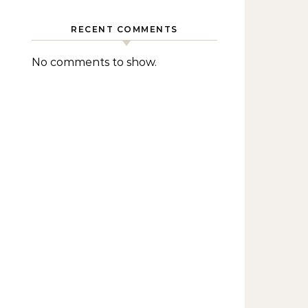
RECENT COMMENTS
No comments to show.