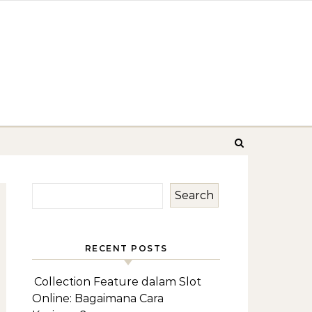
Search
RECENT POSTS
Collection Feature dalam Slot
Online: Bagaimana Cara