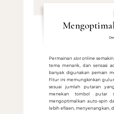
Mengoptimal
De
Permainan
slot
online semakin
tema menarik, dan sensasi ad
banyak digunakan pemain m
Fitur ini memungkinkan gul
sesuai jumlah putaran yan
menekan tombol putar set
mengoptimalkan auto-spin 
lebih efisien, menyenangkan, d