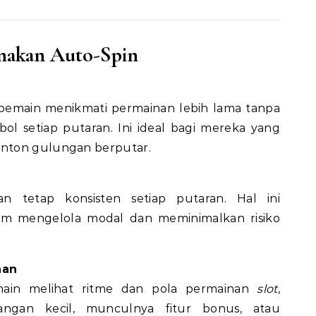
akan Auto-Spin
emain menikmati permainan lebih lama tanpa
l setiap putaran. Ini ideal bagi mereka yang
nonton gulungan berputar.
an tetap konsisten setiap putaran. Hal ini
 mengelola modal dan meminimalkan risiko
nan
ain melihat ritme dan pola permainan
slot
,
angan kecil, munculnya fitur bonus, atau