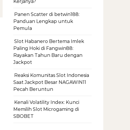
Kerjanya?
Panen Scatter di betwin188:
Panduan Lengkap untuk
Pemula
Slot Habanero Bertema Imlek
Paling Hoki di Fangwin88:
Rayakan Tahun Baru dengan
Jackpot
Reaksi Komunitas Slot Indonesia
Saat Jackpot Besar NAGAWIN11
Pecah Beruntun
Kenali Volatility Index: Kunci
Memilih Slot Microgaming di
SBOBET