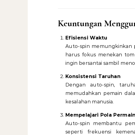
Keuntungan Menggun
Efisiensi Waktu
Auto-spin memungkinkan p
harus fokus menekan tombo
ingin bersantai sambil me
Konsistensi Taruhan
Dengan auto-spin, taruh
memudahkan pemain dalam
kesalahan manusia.
Mempelajari Pola Permai
Auto-spin membantu pem
seperti frekuensi kemen