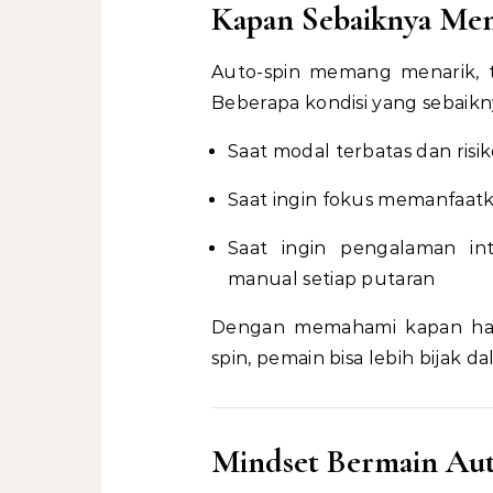
Kapan Sebaiknya Men
Auto-spin memang menarik, te
Beberapa kondisi yang sebaiknya
Saat modal terbatas dan risi
Saat ingin fokus memanfaatka
Saat ingin pengalaman in
manual setiap putaran
Dengan memahami kapan har
spin, pemain bisa lebih bijak 
Mindset Bermain Aut