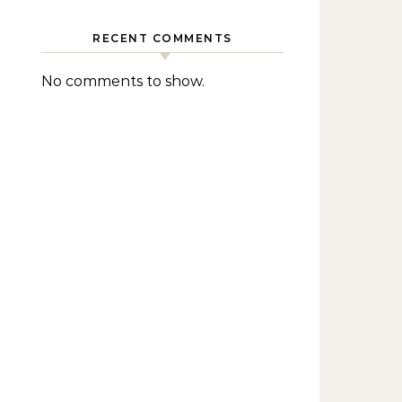
RECENT COMMENTS
No comments to show.