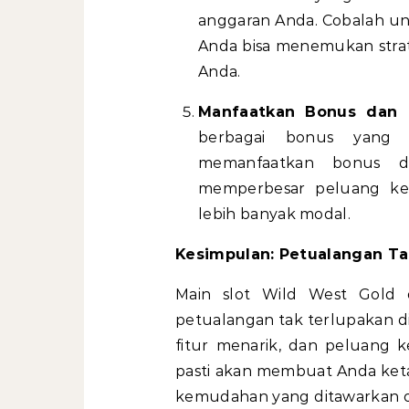
anggaran Anda. Cobalah un
Anda bisa menemukan strat
Anda.
Manfaatkan Bonus dan 
berbagai bonus yang 
memanfaatkan bonus de
memperbesar peluang ke
lebih banyak modal.
Kesimpulan: Petualangan Ta
Main slot Wild West Gold
petualangan tak terlupakan di
fitur menarik, dan peluang 
pasti akan membuat Anda ket
kemudahan yang ditawarkan ole