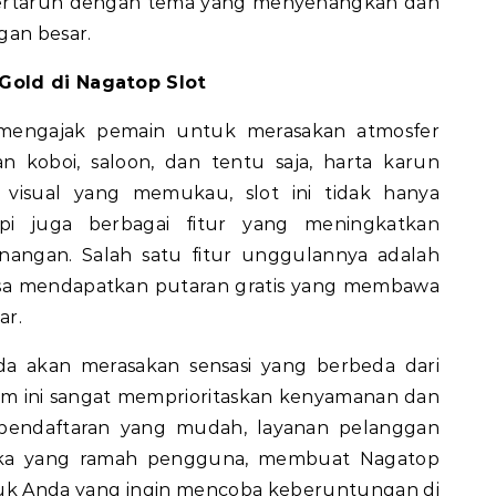
ertaruh dengan tema yang menyenangkan dan
an besar.
Gold di Nagatop Slot
mengajak pemain untuk merasakan atmosfer
n koboi, saloon, dan tentu saja, harta karun
 visual yang memukau, slot ini tidak hanya
pi juga berbagai fitur yang meningkatkan
angan. Salah satu fitur unggulannya adalah
bisa mendapatkan putaran gratis yang membawa
ar.
da akan merasakan sensasi yang berbeda dari
orm ini sangat memprioritaskan kenyamanan dan
pendaftaran yang mudah, layanan pelanggan
muka yang ramah pengguna, membuat Nagatop
ntuk Anda yang ingin mencoba keberuntungan di