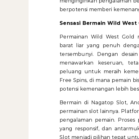
menginginkan pengalaman b
berpotensi memberi kemenang
Sensasi Bermain Wild West 
Permainan Wild West Gold 
barat liar yang penuh denga
tersembunyi. Dengan desain
menawarkan keseruan, teta
peluang untuk meraih kemen
Free Spins, di mana pemain 
potensi kemenangan lebih bes
Bermain di Nagatop Slot, An
permainan slot lainnya. Platf
pengalaman pemain. Proses 
yang responsif, dan antar
Slot menjadi pilihan tepat u