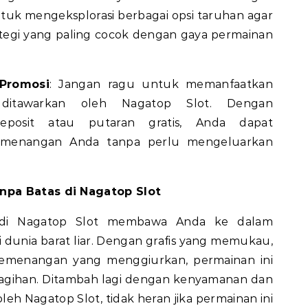
tuk mengeksplorasi berbagai opsi taruhan agar
egi yang paling cocok dengan gaya permainan
Promosi
: Jangan ragu untuk memanfaatkan
ditawarkan oleh Nagatop Slot. Dengan
posit atau putaran gratis, Anda dapat
menangan Anda tanpa perlu mengeluarkan
npa Batas di Nagatop Slot
 di Nagatop Slot membawa Anda ke dalam
 dunia barat liar. Dengan grafis yang memukau,
kemenangan yang menggiurkan, permainan ini
agihan. Ditambah lagi dengan kenyamanan dan
h Nagatop Slot, tidak heran jika permainan ini