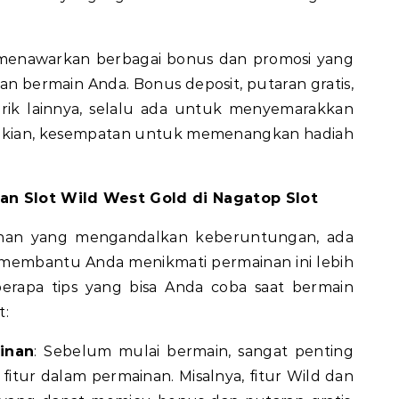
a menawarkan berbagai bonus dan promosi yang
 bermain Anda. Bonus deposit, putaran gratis,
rik lainnya, selalu ada untuk menyemarakkan
ikian, kesempatan untuk memenangkan hadiah
n Slot Wild West Gold di Nagatop Slot
inan yang mengandalkan keberuntungan, ada
 membantu Anda menikmati permainan ini lebih
berapa tips yang bisa Anda coba saat bermain
t:
inan
: Sebelum mulai bermain, sangat penting
tur dalam permainan. Misalnya, fitur Wild dan