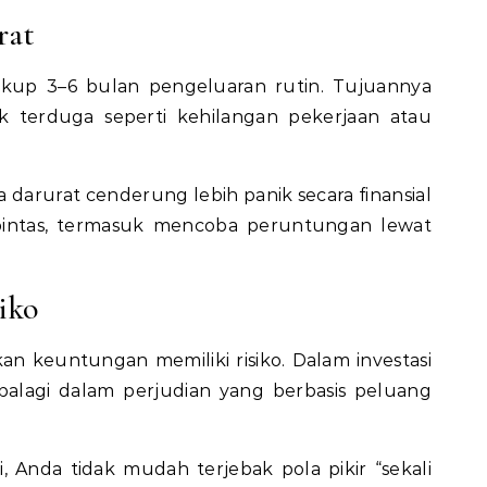
rat
kup 3–6 bulan pengeluaran rutin. Tujuannya
k terduga seperti kehilangan pekerjaan atau
 darurat cenderung lebih panik secara finansial
pintas, termasuk mencoba peruntungan lewat
iko
kan keuntungan memiliki risiko. Dalam investasi
apalagi dalam perjudian yang berbasis peluang
Anda tidak mudah terjebak pola pikir “sekali