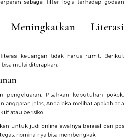
berperan sebagai filter logis terhadap godaan
Meningkatkan Literasi
iterasi keuangan tidak harus rumit. Berikut
bisa mulai diterapkan:
lanan
 pengeluaran. Pisahkan kebutuhan pokok,
 anggaran jelas, Anda bisa melihat apakah ada
if atau berisiko.
kan untuk judi online awalnya berasal dari pos
 tegas, nominalnya bisa membengkak.