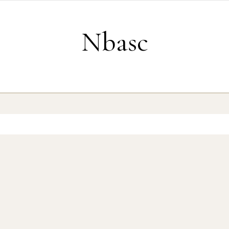
Nbasc