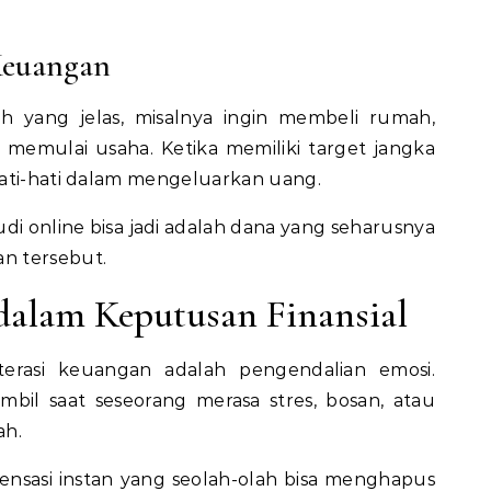
Keuangan
ah yang jelas, misalnya ingin membeli rumah,
 memulai usaha. Ketika memiliki target jangka
hati-hati dalam mengeluarkan uang.
di online bisa jadi adalah dana yang seharusnya
n tersebut.
dalam Keputusan Finansial
terasi keuangan adalah pengendalian emosi.
bil saat seseorang merasa stres, bosan, atau
ah.
nsasi instan yang seolah-olah bisa menghapus