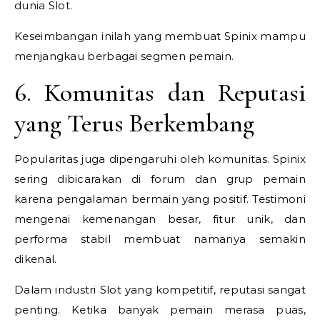
dunia Slot.
Keseimbangan inilah yang membuat Spinix mampu
menjangkau berbagai segmen pemain.
6. Komunitas dan Reputasi
yang Terus Berkembang
Popularitas juga dipengaruhi oleh komunitas. Spinix
sering dibicarakan di forum dan grup pemain
karena pengalaman bermain yang positif. Testimoni
mengenai kemenangan besar, fitur unik, dan
performa stabil membuat namanya semakin
dikenal.
Dalam industri Slot yang kompetitif, reputasi sangat
penting. Ketika banyak pemain merasa puas,