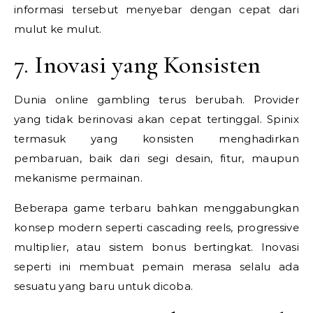
informasi tersebut menyebar dengan cepat dari
mulut ke mulut.
7. Inovasi yang Konsisten
Dunia online gambling terus berubah. Provider
yang tidak berinovasi akan cepat tertinggal. Spinix
termasuk yang konsisten menghadirkan
pembaruan, baik dari segi desain, fitur, maupun
mekanisme permainan.
Beberapa game terbaru bahkan menggabungkan
konsep modern seperti cascading reels, progressive
multiplier, atau sistem bonus bertingkat. Inovasi
seperti ini membuat pemain merasa selalu ada
sesuatu yang baru untuk dicoba.